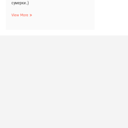
сумерки ;)
Еще
View More
немного
тайского
;)